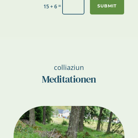
=
15 + 6
SUBMIT
colliaziun
Meditationen